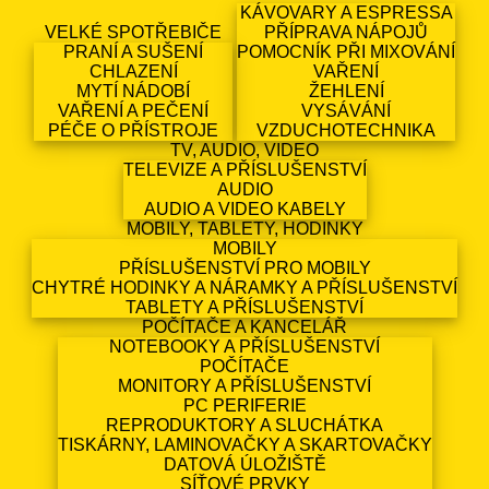
KÁVOVARY A ESPRESSA
VELKÉ SPOTŘEBIČE
PŘÍPRAVA NÁPOJŮ
PRANÍ A SUŠENÍ
POMOCNÍK PŘI MIXOVÁNÍ
CHLAZENÍ
VAŘENÍ
MYTÍ NÁDOBÍ
ŽEHLENÍ
VAŘENÍ A PEČENÍ
VYSÁVÁNÍ
PÉČE O PŘÍSTROJE
VZDUCHOTECHNIKA
TV, AUDIO, VIDEO
TELEVIZE A PŘÍSLUŠENSTVÍ
AUDIO
AUDIO A VIDEO KABELY
MOBILY, TABLETY, HODINKY
MOBILY
PŘÍSLUŠENSTVÍ PRO MOBILY
CHYTRÉ HODINKY A NÁRAMKY A PŘÍSLUŠENSTVÍ
TABLETY A PŘÍSLUŠENSTVÍ
POČÍTAČE A KANCELÁŘ
NOTEBOOKY A PŘÍSLUŠENSTVÍ
POČÍTAČE
MONITORY A PŘÍSLUŠENSTVÍ
PC PERIFERIE
REPRODUKTORY A SLUCHÁTKA
TISKÁRNY, LAMINOVAČKY A SKARTOVAČKY
DATOVÁ ÚLOŽIŠTĚ
SÍŤOVÉ PRVKY