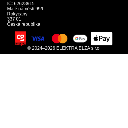
IČ: 62623915

Malé náměstí 99/I

Rokycany

337 01

Česká republika
© 2024–2026 ELEKTRA ELZA s.r.o.