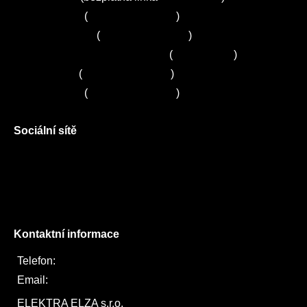
Servis Bosch
(
+420 251 095 043
)
Servis Siemens
(
+420 251 095 042
)
Zákaznické centrum Electrolux
(
261 302 261
)
Servis Sony
(
+420 272 650 240
)
Servis LORD
(
+420 725 781 964
)
Sociální sítě
Facebook
Instagram
Twitter
Kontaktní informace
Telefon:
722 744 094
Email:
obchod@elektraelza.cz
ELEKTRA ELZA s.r.o.
