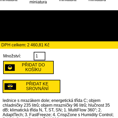
14 179 Kč
včetně recyklačního
poplatku ve výši 184 Kč
DPH celkem: 2 460,81 Kč
Množství:
PŘIDAT DO
KOŠÍKU
PŘIDAT KE
SROVNÁNÍ
lednice s mrazákem dole; energetická třída C; objem
chladničky 235 litrů; objem mrazničky 96 litrů; hlučnost 35
dB; klimatická třída N, T, ST, SN; 1. MultiFlow 360°; 2.
AdaptTech; 3. FastFreeze; 4. CrispZone s Humidity Control;