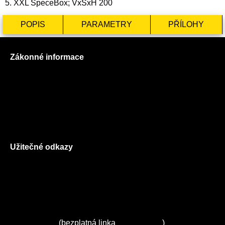
5. XXL SpeceBox; VxŠxH 200
POPIS
PARAMETRY
PŘÍLOHY
Zákonné informace
Prohlášení o použití cookies
Všeobecné obchodní podmínky
Reklamační řád
GDPR
Užitečné odkazy
O nás
Ceník služeb
Autorizované servisy na Plzeňsku
Kuchyně ELZA
Servis Miele
(bezplatná linka
800 643 531
)