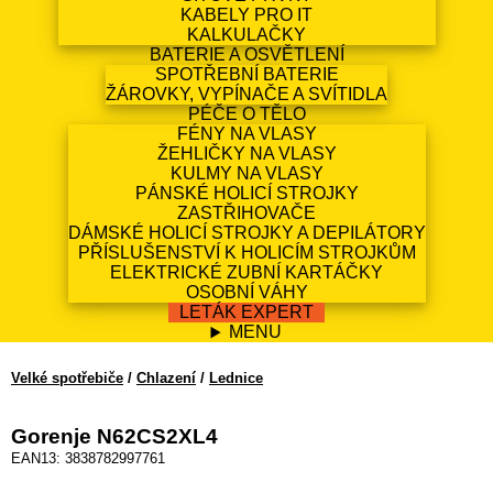
KABELY PRO IT
KALKULAČKY
BATERIE A OSVĚTLENÍ
SPOTŘEBNÍ BATERIE
ŽÁROVKY, VYPÍNAČE A SVÍTIDLA
PÉČE O TĚLO
FÉNY NA VLASY
ŽEHLIČKY NA VLASY
KULMY NA VLASY
PÁNSKÉ HOLICÍ STROJKY
ZASTŘIHOVAČE
DÁMSKÉ HOLICÍ STROJKY A DEPILÁTORY
PŘÍSLUŠENSTVÍ K HOLICÍM STROJKŮM
ELEKTRICKÉ ZUBNÍ KARTÁČKY
OSOBNÍ VÁHY
LETÁK EXPERT
MENU
Velké spotřebiče
/
Chlazení
/
Lednice
Gorenje N62CS2XL4
EAN13: 3838782997761