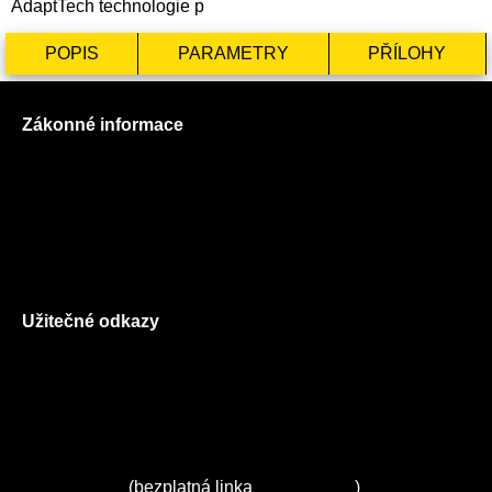
AdaptTech technologie p
POPIS
PARAMETRY
PŘÍLOHY
Zákonné informace
Prohlášení o použití cookies
Všeobecné obchodní podmínky
Reklamační řád
GDPR
Užitečné odkazy
O nás
Ceník služeb
Autorizované servisy na Plzeňsku
Kuchyně ELZA
Servis Miele
(bezplatná linka
800 643 531
)