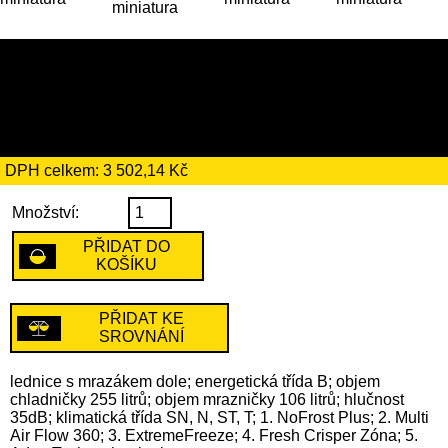
20 179 Kč
včetně recyklačního
poplatku ve výši 184 Kč
DPH celkem: 3 502,14 Kč
Množství:
PŘIDAT DO
KOŠÍKU
PŘIDAT KE
SROVNÁNÍ
lednice s mrazákem dole; energetická třída B; objem
chladničky 255 litrů; objem mrazničky 106 litrů; hlučnost
35dB; klimatická třída SN, N, ST, T; 1. NoFrost Plus; 2. Multi
Air Flow 360; 3. ExtremeFreeze; 4. Fresh Crisper Zóna; 5.