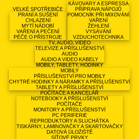
KÁVOVARY A ESPRESSA
VELKÉ SPOTŘEBIČE
PŘÍPRAVA NÁPOJŮ
PRANÍ A SUŠENÍ
POMOCNÍK PŘI MIXOVÁNÍ
CHLAZENÍ
VAŘENÍ
MYTÍ NÁDOBÍ
ŽEHLENÍ
VAŘENÍ A PEČENÍ
VYSÁVÁNÍ
PÉČE O PŘÍSTROJE
VZDUCHOTECHNIKA
TV, AUDIO, VIDEO
TELEVIZE A PŘÍSLUŠENSTVÍ
AUDIO
AUDIO A VIDEO KABELY
MOBILY, TABLETY, HODINKY
MOBILY
PŘÍSLUŠENSTVÍ PRO MOBILY
CHYTRÉ HODINKY A NÁRAMKY A PŘÍSLUŠENSTVÍ
TABLETY A PŘÍSLUŠENSTVÍ
POČÍTAČE A KANCELÁŘ
NOTEBOOKY A PŘÍSLUŠENSTVÍ
POČÍTAČE
MONITORY A PŘÍSLUŠENSTVÍ
PC PERIFERIE
REPRODUKTORY A SLUCHÁTKA
TISKÁRNY, LAMINOVAČKY A SKARTOVAČKY
DATOVÁ ÚLOŽIŠTĚ
SÍŤOVÉ PRVKY