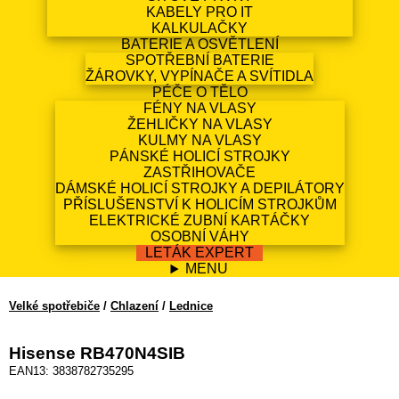
KABELY PRO IT
KALKULAČKY
BATERIE A OSVĚTLENÍ
SPOTŘEBNÍ BATERIE
ŽÁROVKY, VYPÍNAČE A SVÍTIDLA
PÉČE O TĚLO
FÉNY NA VLASY
ŽEHLIČKY NA VLASY
KULMY NA VLASY
PÁNSKÉ HOLICÍ STROJKY
ZASTŘIHOVAČE
DÁMSKÉ HOLICÍ STROJKY A DEPILÁTORY
PŘÍSLUŠENSTVÍ K HOLICÍM STROJKŮM
ELEKTRICKÉ ZUBNÍ KARTÁČKY
OSOBNÍ VÁHY
LETÁK EXPERT
MENU
Velké spotřebiče
/
Chlazení
/
Lednice
Hisense RB470N4SIB
EAN13: 3838782735295