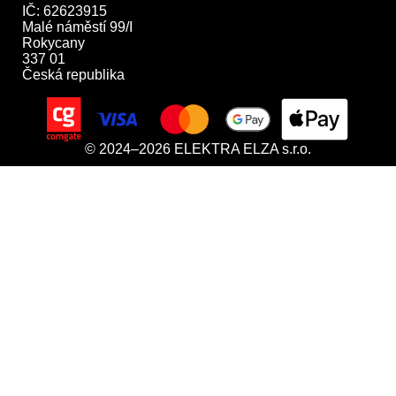
IČ: 62623915

Malé náměstí 99/I

Rokycany

337 01

Česká republika
© 2024–2026 ELEKTRA ELZA s.r.o.