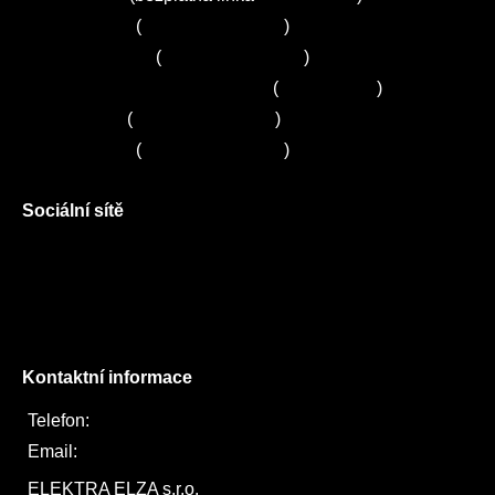
Servis Bosch
(
+420 251 095 043
)
Servis Siemens
(
+420 251 095 042
)
Zákaznické centrum Electrolux
(
261 302 261
)
Servis Sony
(
+420 272 650 240
)
Servis LORD
(
+420 725 781 964
)
Sociální sítě
Facebook
Instagram
Twitter
Kontaktní informace
Telefon:
722 744 094
Email:
obchod@elektraelza.cz
ELEKTRA ELZA s.r.o.
