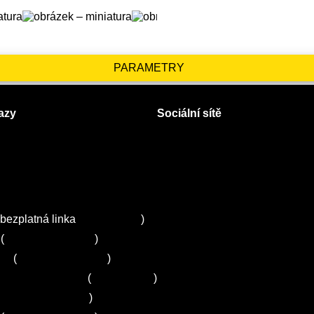
PARAMETRY
azy
Sociální sítě
Facebook
Instagram
 servisy na Plzeňsku
Twitter
ZA
bezplatná linka
800 643 531
)
(
+420 251 095 043
)
ns
(
+420 251 095 042
)
entrum Electrolux
(
261 302 261
)
+420 272 650 240
)