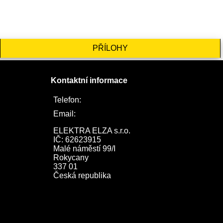
PŘÍLOHY
Kontaktní informace
Telefon:
722 744 094
Email:
obchod@elektraelza.cz
ELEKTRA ELZA s.r.o.

IČ: 62623915

Malé náměstí 99/I

Rokycany

337 01

Česká republika