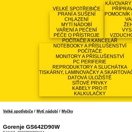
KÁVOVARY
VELKÉ SPOTŘEBIČE
PŘÍPRA
PRANÍ A SUŠENÍ
POMOCNÍK 
CHLAZENÍ
VA
MYTÍ NÁDOBÍ
ŽE
VAŘENÍ A PEČENÍ
VYS
PÉČE O PŘÍSTROJE
VZDUCH
POČÍTAČE A KANCELÁŘ
NOTEBOOKY A PŘÍSLUŠENSTVÍ
POČÍTAČE
MONITORY A PŘÍSLUŠENSTVÍ
PC PERIFERIE
REPRODUKTORY A SLUCHÁTKA
TISKÁRNY, LAMINOVAČKY A SKARTOVA
DATOVÁ ÚLOŽIŠTĚ
SÍŤOVÉ PRVKY
KABELY PRO IT
KALKULAČKY
Velké spotřebiče
/
Mytí nádobí
/
Myčky
Gorenje GS642D90W