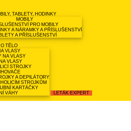
BILY, TABLETY, HODINKY
MOBILY
SLUŠENSTVÍ PRO MOBILY
NKY A NÁRAMKY A PŘÍSLUŠENSTVÍ
BLETY A PŘÍSLUŠENSTVÍ
 O TĚLO
NA VLASY
Y NA VLASY
NA VLASY
LICÍ STROJKY
IHOVAČE
ROJKY A DEPILÁTORY
 HOLICÍM STROJKŮM
ZUBNÍ KARTÁČKY
NÍ VÁHY
LETÁK EXPERT