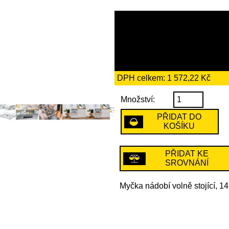
9059 Kč
včetně recykl
66 Kč
DPH celkem: 1 572,22 Kč
Množství:
PŘIDAT DO
KOŠÍKU
PŘIDAT KE
SROVNÁNÍ
Myčka nádobí volně stojící, 14