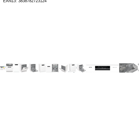
EAN13: 3838782723124