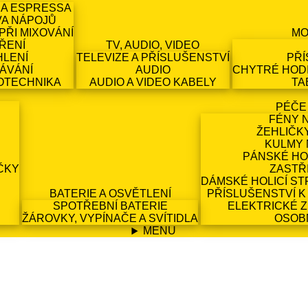
 A ESPRESSA
VA NÁPOJŮ
PŘI MIXOVÁNÍ
MO
ŘENÍ
TV, AUDIO, VIDEO
HLENÍ
TELEVIZE A PŘÍSLUŠENSTVÍ
PŘÍ
ÁVÁNÍ
AUDIO
CHYTRÉ HODI
OTECHNIKA
AUDIO A VIDEO KABELY
TA
PÉČE
FÉNY 
ŽEHLIČK
KULMY 
PÁNSKÉ HO
ČKY
ZASTŘ
DÁMSKÉ HOLICÍ ST
BATERIE A OSVĚTLENÍ
PŘÍSLUŠENSTVÍ K
SPOTŘEBNÍ BATERIE
ELEKTRICKÉ 
ŽÁROVKY, VYPÍNAČE A SVÍTIDLA
OSOB
MENU