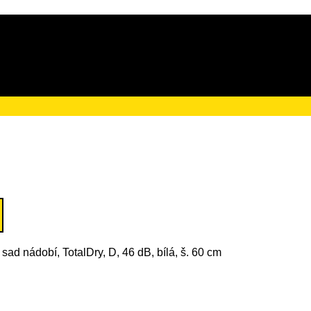
ačního poplatku ve výši
 sad nádobí, TotalDry, D, 46 dB, bílá, š. 60 cm