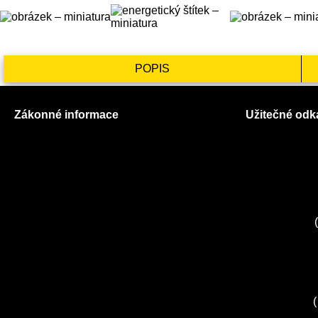
POPIS
Zákonné informace
Užitečné odk
Prohlášení o použití cookies
O nás
Všeobecné obchodní podmínky
Ceník služeb
Reklamační řád
Autorizované
GDPR
Kuchyně EL
Servis Miele
(
Servis Bosch
Servis Sieme
Zákaznické c
Servis Sony
(