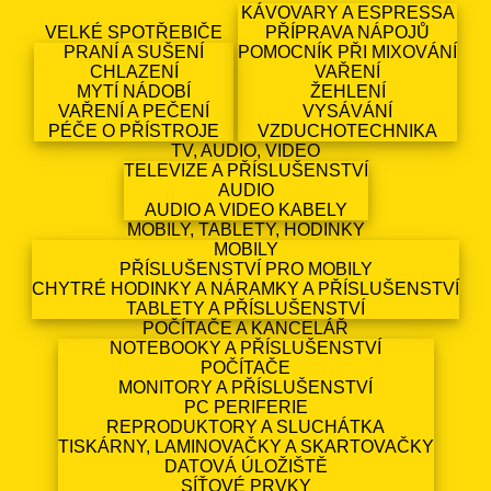
KÁVOVARY A ESPRESSA
VELKÉ SPOTŘEBIČE
PŘÍPRAVA NÁPOJŮ
PRANÍ A SUŠENÍ
POMOCNÍK PŘI MIXOVÁNÍ
CHLAZENÍ
VAŘENÍ
MYTÍ NÁDOBÍ
ŽEHLENÍ
VAŘENÍ A PEČENÍ
VYSÁVÁNÍ
PÉČE O PŘÍSTROJE
VZDUCHOTECHNIKA
TV, AUDIO, VIDEO
TELEVIZE A PŘÍSLUŠENSTVÍ
AUDIO
AUDIO A VIDEO KABELY
MOBILY, TABLETY, HODINKY
MOBILY
PŘÍSLUŠENSTVÍ PRO MOBILY
CHYTRÉ HODINKY A NÁRAMKY A PŘÍSLUŠENSTVÍ
TABLETY A PŘÍSLUŠENSTVÍ
POČÍTAČE A KANCELÁŘ
NOTEBOOKY A PŘÍSLUŠENSTVÍ
POČÍTAČE
MONITORY A PŘÍSLUŠENSTVÍ
PC PERIFERIE
REPRODUKTORY A SLUCHÁTKA
TISKÁRNY, LAMINOVAČKY A SKARTOVAČKY
DATOVÁ ÚLOŽIŠTĚ
SÍŤOVÉ PRVKY