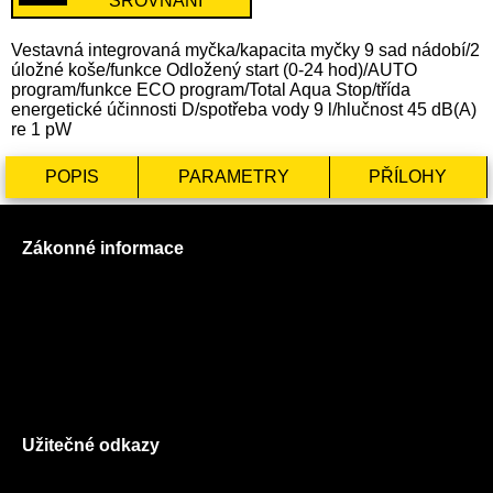
SROVNÁNÍ
Vestavná integrovaná myčka/kapacita myčky 9 sad nádobí/2
úložné koše/funkce Odložený start (0-24 hod)/AUTO
program/funkce ECO program/Total Aqua Stop/třída
energetické účinnosti D/spotřeba vody 9 l/hlučnost 45 dB(A)
re 1 pW
POPIS
PARAMETRY
PŘÍLOHY
Zákonné informace
Prohlášení o použití cookies
Všeobecné obchodní podmínky
Reklamační řád
GDPR
Užitečné odkazy
O nás