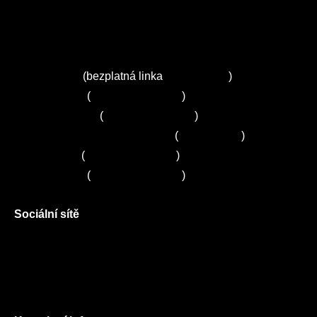
Ceník služeb
Autorizované servisy na Plzeňsku
Kuchyně ELZA
Servis Miele
(bezplatná linka
800 643 531
)
Servis Bosch
(
+420 251 095 043
)
Servis Siemens
(
+420 251 095 042
)
Zákaznické centrum Electrolux
(
261 302 261
)
Servis Sony
(
+420 272 650 240
)
Servis LORD
(
+420 725 781 964
)
Sociální sítě
Facebook
Instagram
Twitter