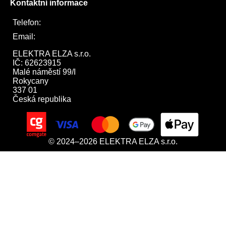
Kontaktní informace
Telefon:
722 744 094
Email:
obchod@elektraelza.cz
ELEKTRA ELZA s.r.o.

IČ: 62623915

Malé náměstí 99/I

Rokycany

337 01

Česká republika
© 2024–2026 ELEKTRA ELZA s.r.o.