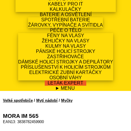
KABELY PRO IT
KALKULAČKY
BATERIE A OSVĚTLENÍ
SPOTŘEBNÍ BATERIE
ŽÁROVKY, VYPÍNAČE A SVÍTIDLA
PÉČE O TĚLO
FÉNY NA VLASY
ŽEHLIČKY NA VLASY
KULMY NA VLASY
PÁNSKÉ HOLICÍ STROJKY
ZASTŘIHOVAČE
DÁMSKÉ HOLICÍ STROJKY A DEPILÁTORY
PŘÍSLUŠENSTVÍ K HOLICÍM STROJKŮM
ELEKTRICKÉ ZUBNÍ KARTÁČKY
OSOBNÍ VÁHY
LETÁK EXPERT
MENU
Velké spotřebiče
/
Mytí nádobí
/
Myčky
MORA IM 565
EAN13: 3838782459900