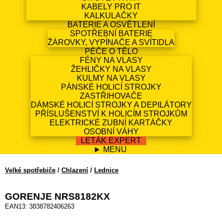
KABELY PRO IT
KALKULAČKY
BATERIE A OSVĚTLENÍ
SPOTŘEBNÍ BATERIE
ŽÁROVKY, VYPÍNAČE A SVÍTIDLA
PÉČE O TĚLO
FÉNY NA VLASY
ŽEHLIČKY NA VLASY
KULMY NA VLASY
PÁNSKÉ HOLICÍ STROJKY
ZASTŘIHOVAČE
DÁMSKÉ HOLICÍ STROJKY A DEPILÁTORY
PŘÍSLUŠENSTVÍ K HOLICÍM STROJKŮM
ELEKTRICKÉ ZUBNÍ KARTÁČKY
OSOBNÍ VÁHY
LETÁK EXPERT
MENU
Velké spotřebiče
/
Chlazení
/
Lednice
GORENJE NRS8182KX
EAN13: 3838782406263