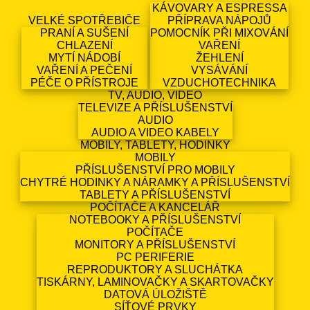
KÁVOVARY A ESPRESSA
VELKÉ SPOTŘEBIČE
PŘÍPRAVA NÁPOJŮ
PRANÍ A SUŠENÍ
POMOCNÍK PŘI MIXOVÁNÍ
CHLAZENÍ
VAŘENÍ
MYTÍ NÁDOBÍ
ŽEHLENÍ
VAŘENÍ A PEČENÍ
VYSÁVÁNÍ
PÉČE O PŘÍSTROJE
VZDUCHOTECHNIKA
TV, AUDIO, VIDEO
TELEVIZE A PŘÍSLUŠENSTVÍ
AUDIO
AUDIO A VIDEO KABELY
MOBILY, TABLETY, HODINKY
MOBILY
PŘÍSLUŠENSTVÍ PRO MOBILY
CHYTRÉ HODINKY A NÁRAMKY A PŘÍSLUŠENSTVÍ
TABLETY A PŘÍSLUŠENSTVÍ
POČÍTAČE A KANCELÁŘ
NOTEBOOKY A PŘÍSLUŠENSTVÍ
POČÍTAČE
MONITORY A PŘÍSLUŠENSTVÍ
PC PERIFERIE
REPRODUKTORY A SLUCHÁTKA
TISKÁRNY, LAMINOVAČKY A SKARTOVAČKY
DATOVÁ ÚLOŽIŠTĚ
SÍŤOVÉ PRVKY