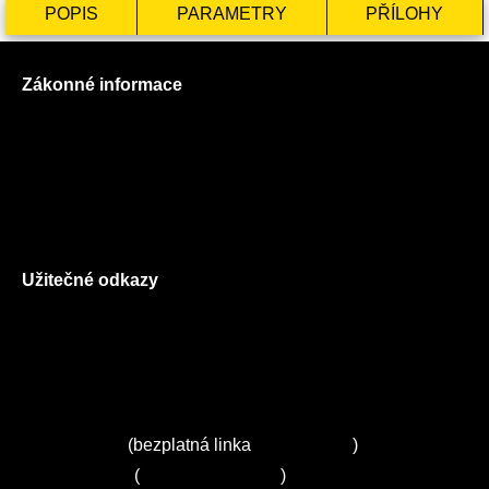
POPIS
PARAMETRY
PŘÍLOHY
Zákonné informace
Prohlášení o použití cookies
Všeobecné obchodní podmínky
Reklamační řád
GDPR
Užitečné odkazy
O nás
Ceník služeb
Autorizované servisy na Plzeňsku
Kuchyně ELZA
Servis Miele
(bezplatná linka
800 643 531
)
Servis Bosch
(
+420 251 095 043
)