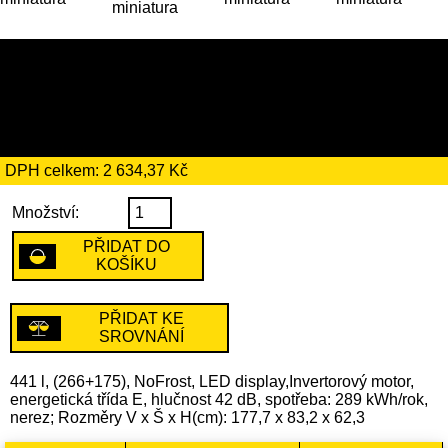
15 179 Kč
včetně recyklačního
poplatku ve výši 184 Kč
DPH celkem: 2 634,37 Kč
Množství:
PŘIDAT DO
KOŠÍKU
PŘIDAT KE
SROVNÁNÍ
441 l, (266+175), NoFrost, LED display,Invertorový motor,
energetická třída E, hlučnost 42 dB, spotřeba: 289 kWh/rok,
nerez; Rozměry V x Š x H(cm): 177,7 x 83,2 x 62,3