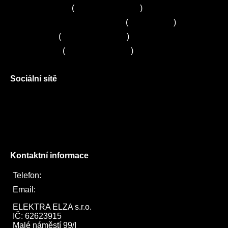
Servis Siemens
(
+420 251 095 042
)
Zákaznické centrum Electrolux
(
261 302 261
)
Servis Sony
(
+420 272 650 240
)
Servis LORD
(
+420 725 781 964
)
Sociální sítě
Facebook
Instagram
Twitter
Kontaktní informace
Telefon:
722 744 094
Email:
obchod@elektraelza.cz
ELEKTRA ELZA s.r.o.

IČ: 62623915

Malé náměstí 99/I
