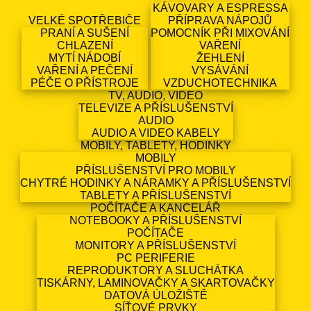
KÁVOVARY A ESPRESSA
VELKÉ SPOTŘEBIČE
PŘÍPRAVA NÁPOJŮ
PRANÍ A SUŠENÍ
POMOCNÍK PŘI MIXOVÁNÍ
CHLAZENÍ
VAŘENÍ
MYTÍ NÁDOBÍ
ŽEHLENÍ
VAŘENÍ A PEČENÍ
VYSÁVÁNÍ
PÉČE O PŘÍSTROJE
VZDUCHOTECHNIKA
TV, AUDIO, VIDEO
TELEVIZE A PŘÍSLUŠENSTVÍ
AUDIO
AUDIO A VIDEO KABELY
MOBILY, TABLETY, HODINKY
MOBILY
PŘÍSLUŠENSTVÍ PRO MOBILY
CHYTRÉ HODINKY A NÁRAMKY A PŘÍSLUŠENSTVÍ
TABLETY A PŘÍSLUŠENSTVÍ
POČÍTAČE A KANCELÁŘ
NOTEBOOKY A PŘÍSLUŠENSTVÍ
POČÍTAČE
MONITORY A PŘÍSLUŠENSTVÍ
PC PERIFERIE
REPRODUKTORY A SLUCHÁTKA
TISKÁRNY, LAMINOVAČKY A SKARTOVAČKY
DATOVÁ ÚLOŽIŠTĚ
SÍŤOVÉ PRVKY