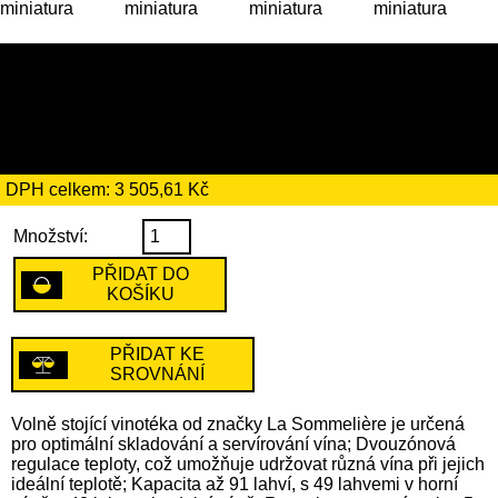
20 199 Kč
včetně recyklačního
poplatku ve výši 204 Kč
DPH celkem: 3 505,61 Kč
Množství:
PŘIDAT DO
KOŠÍKU
PŘIDAT KE
SROVNÁNÍ
Volně stojící vinotéka od značky La Sommelière je určená
pro optimální skladování a servírování vína; Dvouzónová
regulace teploty, což umožňuje udržovat různá vína při jejich
ideální teplotě; Kapacita až 91 lahví, s 49 lahvemi v horní