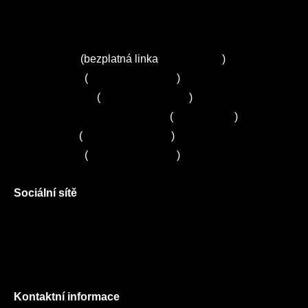
Ceník služeb
Autorizované servisy na Plzeňsku
Kuchyně ELZA
Servis Miele
(bezplatná linka
800 643 531
)
Servis Bosch
(
+420 251 095 043
)
Servis Siemens
(
+420 251 095 042
)
Zákaznické centrum Electrolux
(
261 302 261
)
Servis Sony
(
+420 272 650 240
)
Servis LORD
(
+420 725 781 964
)
Sociální sítě
Facebook
Instagram
Twitter
Kontaktní informace