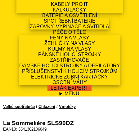
KABELY PRO IT
KALKULAČKY
BATERIE A OSVĚTLENÍ
SPOTŘEBNÍ BATERIE
ŽÁROVKY, VYPÍNAČE A SVÍTIDLA
PÉČE O TĚLO
FÉNY NA VLASY
ŽEHLIČKY NA VLASY
KULMY NA VLASY
PÁNSKÉ HOLICÍ STROJKY
ZASTŘIHOVAČE
DÁMSKÉ HOLICÍ STROJKY A DEPILÁTORY
PŘÍSLUŠENSTVÍ K HOLICÍM STROJKŮM
ELEKTRICKÉ ZUBNÍ KARTÁČKY
OSOBNÍ VÁHY
LETÁK EXPERT
MENU
Velké spotřebiče
/
Chlazení
/
Vinotéky
La Sommelière SLS90DZ
EAN13: 3541362106049