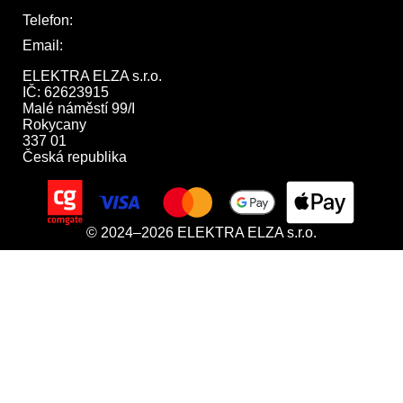
Telefon:
722 744 094
Email:
obchod@elektraelza.cz
ELEKTRA ELZA s.r.o.

IČ: 62623915

Malé náměstí 99/I

Rokycany

337 01

Česká republika
© 2024–2026 ELEKTRA ELZA s.r.o.