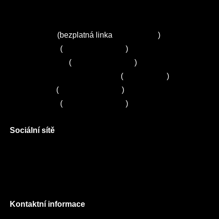
Autorizované servisy na Plzeňsku
Kuchyně ELZA
Servis Miele
(bezplatná linka
800 643 531
)
Servis Bosch
(
+420 251 095 043
)
Servis Siemens
(
+420 251 095 042
)
Zákaznické centrum Electrolux
(
261 302 261
)
Servis Sony
(
+420 272 650 240
)
Servis LORD
(
+420 725 781 964
)
Sociální sítě
Facebook
Instagram
Twitter
Kontaktní informace