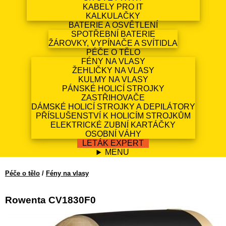
KABELY PRO IT
KALKULAČKY
BATERIE A OSVĚTLENÍ
SPOTŘEBNÍ BATERIE
ŽÁROVKY, VYPÍNAČE A SVÍTIDLA
PÉČE O TĚLO
FÉNY NA VLASY
ŽEHLIČKY NA VLASY
KULMY NA VLASY
PÁNSKÉ HOLICÍ STROJKY
ZASTŘIHOVAČE
DÁMSKÉ HOLICÍ STROJKY A DEPILÁTORY
PŘÍSLUŠENSTVÍ K HOLICÍM STROJKŮM
ELEKTRICKÉ ZUBNÍ KARTÁČKY
OSOBNÍ VÁHY
LETÁK EXPERT
MENU
Péče o tělo
/
Fény na vlasy
Rowenta CV1830F0
EAN13: 3121040088128