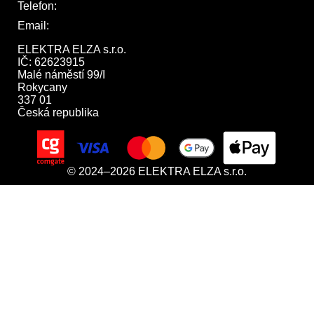
Telefon:
722 744 094
Email:
obchod@elektraelza.cz
ELEKTRA ELZA s.r.o.

IČ: 62623915

Malé náměstí 99/I

Rokycany

337 01

Česká republika
© 2024–2026 ELEKTRA ELZA s.r.o.