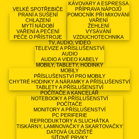
KÁVOVARY A ESPRESSA
VELKÉ SPOTŘEBIČE
PŘÍPRAVA NÁPOJŮ
PRANÍ A SUŠENÍ
POMOCNÍK PŘI MIXOVÁNÍ
CHLAZENÍ
VAŘENÍ
MYTÍ NÁDOBÍ
ŽEHLENÍ
VAŘENÍ A PEČENÍ
VYSÁVÁNÍ
PÉČE O PŘÍSTROJE
VZDUCHOTECHNIKA
TV, AUDIO, VIDEO
TELEVIZE A PŘÍSLUŠENSTVÍ
AUDIO
AUDIO A VIDEO KABELY
MOBILY, TABLETY, HODINKY
MOBILY
PŘÍSLUŠENSTVÍ PRO MOBILY
CHYTRÉ HODINKY A NÁRAMKY A PŘÍSLUŠENSTVÍ
TABLETY A PŘÍSLUŠENSTVÍ
POČÍTAČE A KANCELÁŘ
NOTEBOOKY A PŘÍSLUŠENSTVÍ
POČÍTAČE
MONITORY A PŘÍSLUŠENSTVÍ
PC PERIFERIE
REPRODUKTORY A SLUCHÁTKA
TISKÁRNY, LAMINOVAČKY A SKARTOVAČKY
DATOVÁ ÚLOŽIŠTĚ
SÍŤOVÉ PRVKY