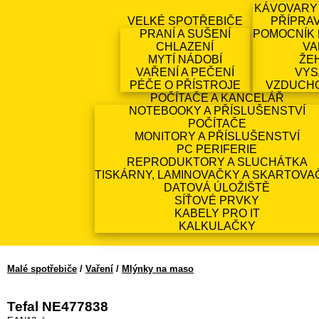
KÁVOVARY
VELKÉ SPOTŘEBIČE
PŘÍPRA
PRANÍ A SUŠENÍ
POMOCNÍK 
CHLAZENÍ
VA
MYTÍ NÁDOBÍ
ŽE
VAŘENÍ A PEČENÍ
VYS
PÉČE O PŘÍSTROJE
VZDUCH
POČÍTAČE A KANCELÁŘ
NOTEBOOKY A PŘÍSLUŠENSTVÍ
POČÍTAČE
MONITORY A PŘÍSLUŠENSTVÍ
PC PERIFERIE
REPRODUKTORY A SLUCHÁTKA
TISKÁRNY, LAMINOVAČKY A SKARTOVA
DATOVÁ ÚLOŽIŠTĚ
SÍŤOVÉ PRVKY
KABELY PRO IT
KALKULAČKY
Malé spotřebiče
/
Vaření
/
Mlýnky na maso
Tefal NE477838