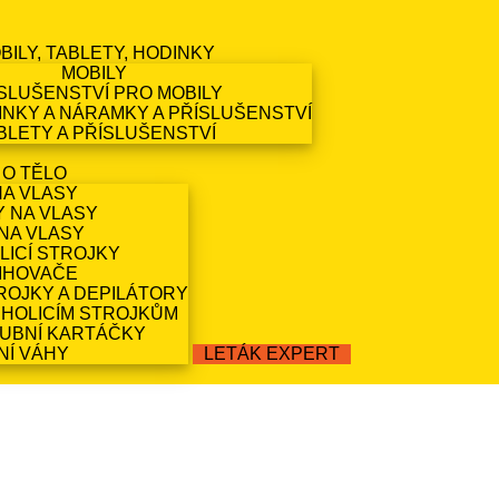
BILY, TABLETY, HODINKY
MOBILY
SLUŠENSTVÍ PRO MOBILY
NKY A NÁRAMKY A PŘÍSLUŠENSTVÍ
BLETY A PŘÍSLUŠENSTVÍ
 O TĚLO
NA VLASY
Y NA VLASY
NA VLASY
LICÍ STROJKY
IHOVAČE
ROJKY A DEPILÁTORY
 HOLICÍM STROJKŮM
ZUBNÍ KARTÁČKY
NÍ VÁHY
LETÁK EXPERT