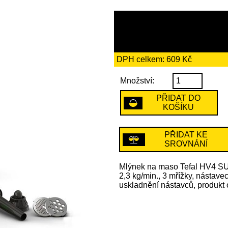
3509 Kč
včetně recykl
DPH celkem: 609 Kč
Množství:
PŘIDAT DO
KOŠÍKU
PŘIDAT KE
SROVNÁNÍ
Mlýnek na maso Tefal HV4 SU
2,3 kg/min., 3 mřížky, nástave
uskladnění nástavců, produkt 