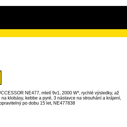
ačního poplatku ve výši 4 Kč
CCESSOR NE477, mletí 9v1, 2000 W*, rychlé výsledky, až
c na klobásy, kebbe a pyré, 3 nástavce na strouhání a krájení,
opravitelný po dobu 15 let, NE477838