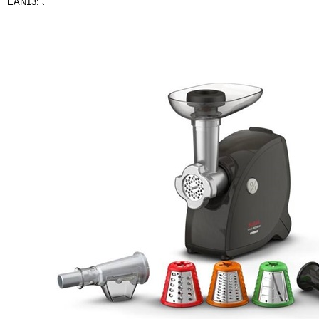
EAN13: 3045380023246