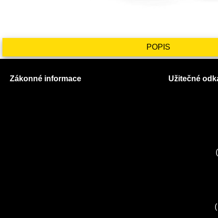
POPIS
Zákonné informace
Užitečné odk
Prohlášení o použití cookies
O nás
Všeobecné obchodní podmínky
Ceník služeb
Reklamační řád
Autorizované
GDPR
Kuchyně EL
Servis Miele
(
Servis Bosch
Servis Sieme
Zákaznické c
Servis Sony
(