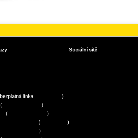
azy
Sociální sítě
Facebook
Instagram
 servisy na Plzeňsku
Twitter
ZA
bezplatná linka
800 643 531
)
(
+420 251 095 043
)
ns
(
+420 251 095 042
)
entrum Electrolux
(
261 302 261
)
+420 272 650 240
)