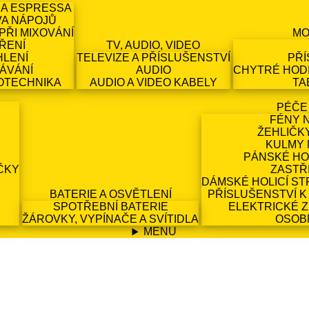
 A ESPRESSA
VA NÁPOJŮ
PŘI MIXOVÁNÍ
MO
ŘENÍ
TV, AUDIO, VIDEO
HLENÍ
TELEVIZE A PŘÍSLUŠENSTVÍ
PŘÍ
ÁVÁNÍ
AUDIO
CHYTRÉ HODI
OTECHNIKA
AUDIO A VIDEO KABELY
TA
PÉČE
FÉNY 
ŽEHLIČK
KULMY 
PÁNSKÉ HO
ČKY
ZASTŘ
DÁMSKÉ HOLICÍ ST
BATERIE A OSVĚTLENÍ
PŘÍSLUŠENSTVÍ K
SPOTŘEBNÍ BATERIE
ELEKTRICKÉ 
ŽÁROVKY, VYPÍNAČE A SVÍTIDLA
OSOB
MENU