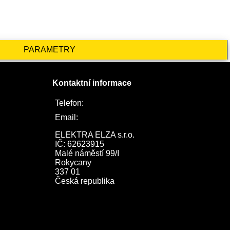
PARAMETRY
Kontaktní informace
Telefon:
722 744 094
Email:
obchod@elektraelza.cz
ELEKTRA ELZA s.r.o.

IČ: 62623915

Malé náměstí 99/I

Rokycany

337 01

Česká republika