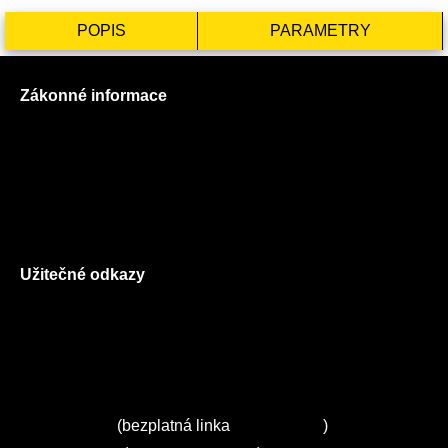
POPIS
PARAMETRY
Zákonné informace
Prohlášení o použití cookies
Všeobecné obchodní podmínky
Reklamační řád
GDPR
Užitečné odkazy
O nás
Ceník služeb
Autorizované servisy na Plzeňsku
Kuchyně ELZA
Servis Miele
(bezplatná linka
800 643 531
)