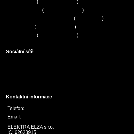
Servis Bosch
(
+420 251 095 043
)
Servis Siemens
(
+420 251 095 042
)
Zákaznické centrum Electrolux
(
261 302 261
)
Servis Sony
(
+420 272 650 240
)
Servis LORD
(
+420 725 781 964
)
Sociální sítě
Facebook
Instagram
Twitter
Kontaktní informace
Telefon:
722 744 094
Email:
obchod@elektraelza.cz
ELEKTRA ELZA s.r.o.

IČ: 62623915
