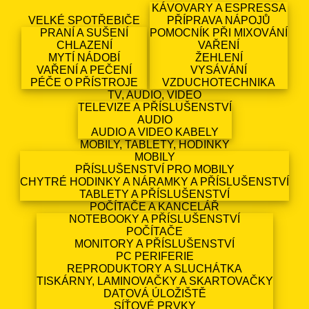
KÁVOVARY A ESPRESSA
VELKÉ SPOTŘEBIČE
PŘÍPRAVA NÁPOJŮ
PRANÍ A SUŠENÍ
POMOCNÍK PŘI MIXOVÁNÍ
CHLAZENÍ
VAŘENÍ
MYTÍ NÁDOBÍ
ŽEHLENÍ
VAŘENÍ A PEČENÍ
VYSÁVÁNÍ
PÉČE O PŘÍSTROJE
VZDUCHOTECHNIKA
TV, AUDIO, VIDEO
TELEVIZE A PŘÍSLUŠENSTVÍ
AUDIO
AUDIO A VIDEO KABELY
MOBILY, TABLETY, HODINKY
MOBILY
PŘÍSLUŠENSTVÍ PRO MOBILY
CHYTRÉ HODINKY A NÁRAMKY A PŘÍSLUŠENSTVÍ
TABLETY A PŘÍSLUŠENSTVÍ
POČÍTAČE A KANCELÁŘ
NOTEBOOKY A PŘÍSLUŠENSTVÍ
POČÍTAČE
MONITORY A PŘÍSLUŠENSTVÍ
PC PERIFERIE
REPRODUKTORY A SLUCHÁTKA
TISKÁRNY, LAMINOVAČKY A SKARTOVAČKY
DATOVÁ ÚLOŽIŠTĚ
SÍŤOVÉ PRVKY