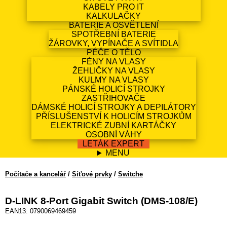
KABELY PRO IT
KALKULAČKY
BATERIE A OSVĚTLENÍ
SPOTŘEBNÍ BATERIE
ŽÁROVKY, VYPÍNAČE A SVÍTIDLA
PÉČE O TĚLO
FÉNY NA VLASY
ŽEHLIČKY NA VLASY
KULMY NA VLASY
PÁNSKÉ HOLICÍ STROJKY
ZASTŘIHOVAČE
DÁMSKÉ HOLICÍ STROJKY A DEPILÁTORY
PŘÍSLUŠENSTVÍ K HOLICÍM STROJKŮM
ELEKTRICKÉ ZUBNÍ KARTÁČKY
OSOBNÍ VÁHY
LETÁK EXPERT
MENU
Počítače a kancelář
/
Síťové prvky
/
Switche
D-LINK 8-Port Gigabit Switch (DMS-108/E)
EAN13: 0790069469459