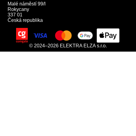
Malé náměstí 99/I

Rokycany

337 01

Česká republika
© 2024–2026 ELEKTRA ELZA s.r.o.