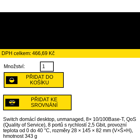
2689 Kč
včetně recyklačního
poplatku ve výši 2 Kč
DPH celkem: 466,69 Kč
Množství:
PŘIDAT DO
KOŠÍKU
PŘIDAT KE
SROVNÁNÍ
Switch domácí desktop, unmanaged, 8× 10/100Base-T, QoS
(Quality of Service), 8 portů s rychlostí 2,5 Gbit, provozní
teplota od 0 do 40 °C, rozměry 28 × 145 × 82 mm (V×Š×H),
hmotnost 343 g