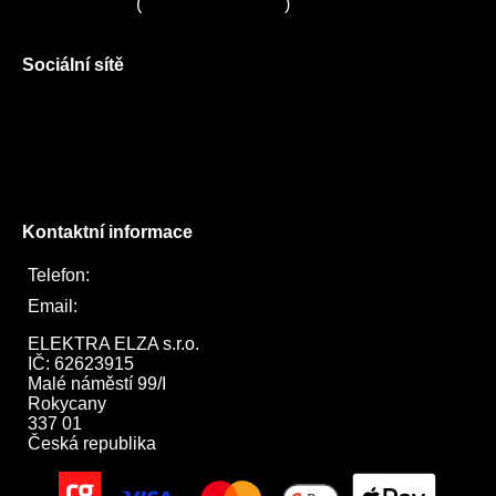
Servis LORD
(
+420 725 781 964
)
Sociální sítě
Facebook
Instagram
Twitter
Kontaktní informace
Telefon:
722 744 094
Email:
obchod@elektraelza.cz
ELEKTRA ELZA s.r.o.

IČ: 62623915

Malé náměstí 99/I

Rokycany

337 01

Česká republika