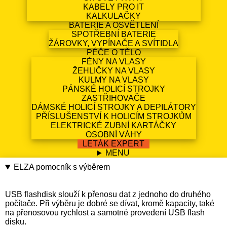
KABELY PRO IT
KALKULAČKY
BATERIE A OSVĚTLENÍ
SPOTŘEBNÍ BATERIE
ŽÁROVKY, VYPÍNAČE A SVÍTIDLA
PÉČE O TĚLO
FÉNY NA VLASY
ŽEHLIČKY NA VLASY
KULMY NA VLASY
PÁNSKÉ HOLICÍ STROJKY
ZASTŘIHOVAČE
DÁMSKÉ HOLICÍ STROJKY A DEPILÁTORY
PŘÍSLUŠENSTVÍ K HOLICÍM STROJKŮM
ELEKTRICKÉ ZUBNÍ KARTÁČKY
OSOBNÍ VÁHY
LETÁK EXPERT
MENU
ELZA pomocník s výběrem
USB flashdisk slouží k přenosu dat z jednoho do druhého
počítače. Při výběru je dobré se dívat, kromě kapacity, také
na přenosovou rychlost a samotné provedení USB flash
disku.