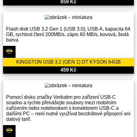
659 Kč
Flash disk USB 3.2 Gen 1 (USB 3.0), USB-A, kapacita 64
GB, rychlost čtení 200MB/s, zápis 60 MB/s, kovová, šedá
barva
KINGSTON USB 3.2 (GEN 1) DT KYSON 64GB
459 Kč
Pomocí disku značky Verbatim pro zařízení USB-C
snadno a rychle přenášejte soubory mezi mobilním
zařízením nebo notebookem s konektorem USB-C a
dalšími PC – není nutné využívat bezdrátové připojení ani
datový tarif.