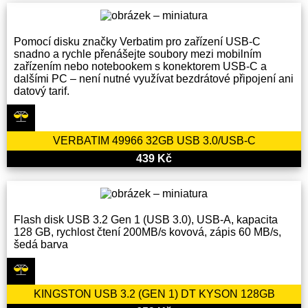
Pomocí disku značky Verbatim pro zařízení USB-C
snadno a rychle přenášejte soubory mezi mobilním
zařízením nebo notebookem s konektorem USB-C a
dalšími PC – není nutné využívat bezdrátové připojení ani
datový tarif.
VERBATIM 49966 32GB USB 3.0/USB-C
439 Kč
Flash disk USB 3.2 Gen 1 (USB 3.0), USB-A, kapacita
128 GB, rychlost čtení 200MB/s kovová, zápis 60 MB/s,
šedá barva
KINGSTON USB 3.2 (GEN 1) DT KYSON 128GB