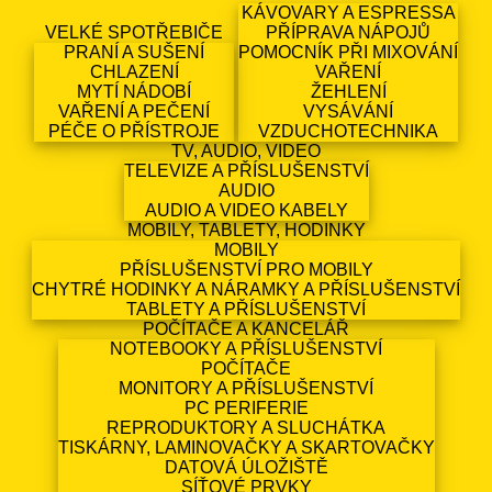
KÁVOVARY A ESPRESSA
VELKÉ SPOTŘEBIČE
PŘÍPRAVA NÁPOJŮ
PRANÍ A SUŠENÍ
POMOCNÍK PŘI MIXOVÁNÍ
CHLAZENÍ
VAŘENÍ
MYTÍ NÁDOBÍ
ŽEHLENÍ
VAŘENÍ A PEČENÍ
VYSÁVÁNÍ
PÉČE O PŘÍSTROJE
VZDUCHOTECHNIKA
TV, AUDIO, VIDEO
TELEVIZE A PŘÍSLUŠENSTVÍ
AUDIO
AUDIO A VIDEO KABELY
MOBILY, TABLETY, HODINKY
MOBILY
PŘÍSLUŠENSTVÍ PRO MOBILY
CHYTRÉ HODINKY A NÁRAMKY A PŘÍSLUŠENSTVÍ
TABLETY A PŘÍSLUŠENSTVÍ
POČÍTAČE A KANCELÁŘ
NOTEBOOKY A PŘÍSLUŠENSTVÍ
POČÍTAČE
MONITORY A PŘÍSLUŠENSTVÍ
PC PERIFERIE
REPRODUKTORY A SLUCHÁTKA
TISKÁRNY, LAMINOVAČKY A SKARTOVAČKY
DATOVÁ ÚLOŽIŠTĚ
SÍŤOVÉ PRVKY